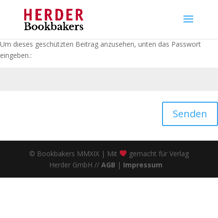
Um dieses geschützten Beitrag anzusehen, unten das Passwort
eingeben.:
Senden
© Bookbakers MMXIX | Mit
gemacht für Verlag
Herder GmbH //
AGB
|
Impressum